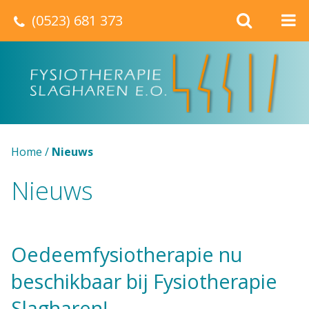
(0523) 681 373
Home
/
Nieuws
Nieuws
Oedeemfysiotherapie nu
beschikbaar bij Fysiotherapie
Slagharen!