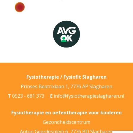
Fysiotherapie / Fysiofit Slagharen
Prinses Beatrixlaan 1
,
7776 AP
Slagharen
T
0523 - 681 373
E
info@fysiotherapieslagharen.nl
Fysiotherapie en oefentherapie voor kinderen
Gezondheidscentrum
Anton Geerdesplein 6, 7776 BD Slagharen