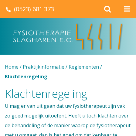
(0523) 681 373
Home
/
Praktijkinformatie
/
Reglementen
/
Klachtenregeling
Klachtenregeling
U mag er van uit gaan dat uw fysiotherapeut zijn vak
zo goed mogelijk uitoefent. Heeft u toch klachten over
de behandeling of de manier waarop de fysiotherapeut
met u omgaat, dan is het goed om dat kenbaar te