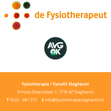
Fysiotherapie / Fysiofit Slagharen
Prinses Beatrixlaan 1
,
7776 AP
Slagharen
T
0523 - 681 373
E
info@fysiotherapieslagharen.nl