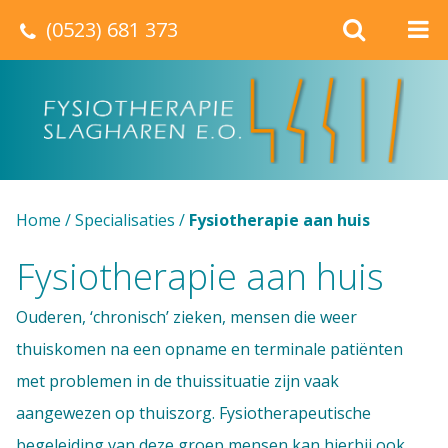
(0523) 681 373
Home
/
Specialisaties
/
Fysiotherapie aan huis
Fysiotherapie aan huis
Ouderen, ‘chronisch’ zieken, mensen die weer
thuiskomen na een opname en terminale patiënten
met problemen in de thuissituatie zijn vaak
aangewezen op thuiszorg. Fysiotherapeutische
begeleiding van deze groep mensen kan hierbij ook