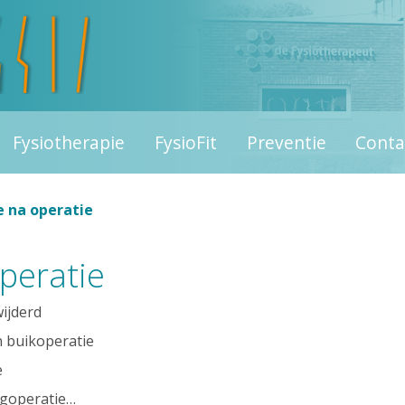
Fysiotherapie
FysioFit
Preventie
Conta
e na operatie
operatie
ijderd
n buikoperatie
e
rugoperatie…